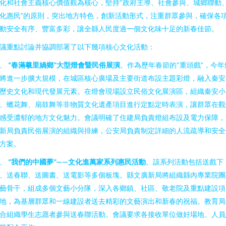
化和社會主義核心價值觀為核心，堅持“政府主導、社會參與、城鄉聯動
化惠民”的原則，突出地方特色，創新活動形式，注重群眾參與，確保各
動安全有序、豐富多彩，讓全縣人民度過一個文化味十足的新春佳節。
議重點討論并協調部署了以下幾項核心文化活動：
一、
“春滿羲里媧鄉”大型燈會暨民俗展演
。作為歷年春節的“重頭戲”，今年
將進一步擴大規模，在城區核心廣場及主要街道布設主題彩燈，融入秦安
歷史文化和現代發展元素。在燈會現場設立民俗文化展演區，組織秦安小
、蠟花舞、扇鼓舞等非物質文化遺產項目進行定點定時表演，讓群眾在觀
感受濃郁的地方文化魅力。會議明確了住建局負責燈組布設及電力保障，
新局負責民俗展演的組織與排練，公安局負責制定詳細的人流疏導和安全
方案。
二、
“我們的中國夢”——文化進萬家系列惠民活動
。該系列活動包括送戲下
、送春聯、送圖書、送電影等多個板塊。縣文廣新局將組織縣內專業院團
藝骨干，組成多個文藝小分隊，深入各鄉鎮、社區、敬老院及重點建設項
地，為基層群眾和一線建設者送去精彩的文藝演出和新春的祝福。教育局
合組織學生志愿者參與送春聯活動。會議要求各接收單位做好場地、人員