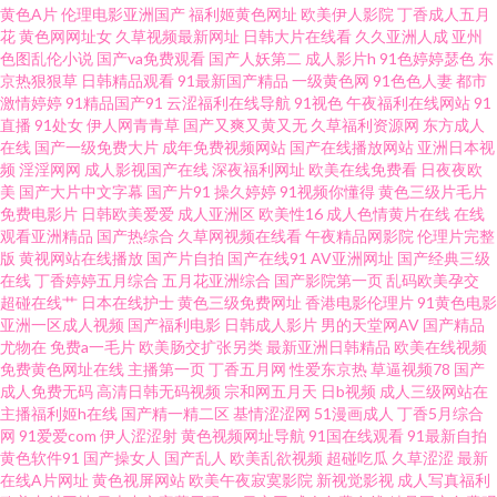
黄色A片
伦理电影亚洲国产
福利姬黄色网址
欧美伊人影院
丁香成人五月
产 97人人操超碰 东京热AV电影 果冻传媒做爱 久草在线资源 欧美性爱导航 日
花
黄色网网址女
久草视频最新网址
日韩大片在线看
久久亚洲人成
亚州
色图乱伦小说
国产va免费观看
国产人妖第二
成人影片h
91色婷婷瑟色
东
京热狠狠草
日韩精品观看
91最新国产精品
一级黄色网
91色色人妻
都市
韩色情电影院 91工厂小视频 ts天堂国产 激情内射网站 91色色导航导航 成人
激情婷婷
91精品国产91
云涩福利在线导航
91视色
午夜福利在线网站
91
直播
91处女
伊人网青青草
国产又爽又黄又无
久草福利资源网
东方成人
在线ab 激情综合BT 欧美精品第四页 四虎性爱影院 自拍第四页 97超碰在线公
在线
国产一级免费大片
成年免费视频网站
国产在线播放网站
亚洲日本视
频
淫淫网网
成人影视国产在线
深夜福利网址
欧美在线免费看
日夜夜欧
美
国产大片中文字幕
国产片91
操久婷婷
91视频你懂得
黄色三级片毛片
开 豆花网站免费观看 九一免费在线观看 青青偷拍色 婷婷色人网 一区二区国
免费电影片
日韩欧美爱爱
成人亚洲区
欧美性16
成人色情黄片在线
在线
观看亚洲精品
国产热综合
久草网视频在线看
午夜精品网影院
伦理片完整
产自拍 91视网站 超碰免费公开人妻 韩国AV网3 人妖射精汇编 香蕉视频在线
版
黄视网站在线播放
国产片自拍
国产在线91
AV亚洲网址
国产经典三级
在线
丁香婷婷五月综合
五月花亚洲综合
国产影院第一页
乱码欧美孕交
超碰在线艹
日本在线护士
黄色三级免费网址
香港电影伦理片
91黄色电影
下载 91在线91 福利成人网站导航 久草黄色剧场 欧美人妖射精 天天操超碰 18
亚洲一区成人视频
国产福利电影
日韩成人影片
男的天堂网AV
国产精品
尤物在
免费a一毛片
欧美肠交扩张另类
最新亚洲日韩精品
欧美在线视频
视频 波多野吉衣电影 国厂性交A片 91网页版色色 国产福利久久 玖玖9热在线
免费黄色网址在线
主播第一页
丁香五月网
性爱东京热
草逼视频78
国产
成人免费无码
高清日韩无码视频
宗和网五月天
日b视频
成人三级网站在
主播福利姬h在线
国产精一精二区
基情涩涩网
51漫画成人
丁香5月综合
日韩福利网站 在线播放成人网站 www久热com 精品韩日 欧美专区另类 五月
网
91爱爱com
伊人涩涩射
黄色视频网址导航
91国在线观看
91最新自拍
黄色软件91
国产操女人
国产乱人
欧美乱欲视频
超碰吃瓜
久草涩涩
最新
丁香福利网 91视频库 成人午夜影院 精品视频资源 欧美熟女Tv 婷婷97色色网
在线A片网址
黄色视屏网站
欧美午夜寂寞影院
新视觉影视
成人写真福利