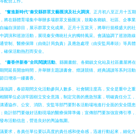
等配合工作。
三、
“奮進新時代”秦安縣群眾文藝匯演及社火調演
。正月初八至正月十五期
，將在縣體育場集中舉辦多場群眾文藝匯演，鼓勵各鄉鎮、社區、企事業
自編自演節目，展示群眾文化成果。正月十五當天，將舉行規模盛大的社
中調演和巡游活動，展現秦安傳統社火的獨特風采。會議協調了巡游路線
通管制、醫療保障（由衛計局負責）及應急處理（由安監局牽頭）等具體
，確保活動熱烈而安全。
四、
“書香伴新春”全民閱讀活動
。縣圖書館、各鄉鎮文化站及社區書屋將在
期間延長開放時間，并舉辦主題讀書會、燈謎競猜、經典誦讀等系列活動
節日增添一縷書香。
議強調，春節期間文化活動參與人數多、社會關注度高，安全是重中之重
相關單位必須牢固樹立安全意識，制定完善的應急預案，明確責任分工，
溝通協作。公安、消防、安監等部門要對各活動場地進行全面的安全隱患
；衛計部門要做好活動現場的醫療保障準備；宣傳部門要加強宣傳引導，
發布活動信息，營造良好的輿論氛圍。
議要求，各責任單位要以高度的責任感和使命感，迅速行動起來，細化方