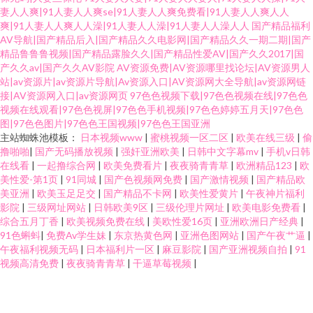
妻人人爽|91人妻人人爽se|91人妻人人爽免费看|91人妻人人爽人人
爽|91人妻人人爽人人澡|91人妻人人澡|91人妻人人澡人人
国产精品福利
AV导航|国产精品后入|国产精品久久电影网|国产精品久久一期二期|国产
精品鲁鲁鲁视频|国产精品露脸久久|国产精品性爱AV|国产久久2017|国
产久久av|国产久久AV影院
AV资源免费|AV资源哪里找论坛|AV资源男人
站|av资源片|av资源片导航|Av资源入口|AV资源网大全导航|av资源网链
接|AV资源网入口|av资源网页
97色色视频下载|97色色视频在线|97色色
视频在线观看|97色色视屏|97色色手机视频|97色色婷婷五月天|97色色
图|97色色图片|97色色王国视频|97色色王国亚洲
主站蜘蛛池模板：
日本视频www
|
蜜桃视频一区二区
|
欧美在线三级
|
偷
撸啪啪
|
国产无码播放视频
|
强奸亚洲欧美
|
日韩中文字幕mv
|
手机v日韩
在线看
|
一起撸综合网
|
欧美免费看片
|
夜夜骑青青草
|
欧洲精品123
|
欧
美性爱-第1页
|
91同城
|
国产色视频网免费
|
国产激情视频
|
国产精品欧
美亚洲
|
欧美玉足足交
|
国产精品不卡网
|
欧美性爱黄片
|
午夜神片福利
影院
|
三级网址网站
|
日韩欧美9区
|
三级伦理片网址
|
欧美电影免费看
|
综合五月丁香
|
欧美视频免费在线
|
美欧性爱16页
|
亚洲欧洲日产经典
|
91色蝌蚪
|
免费Av学生妹
|
东京热黄色网
|
亚洲色图网站
|
国产午夜艹逼
|
午夜福利视频无码
|
日本福利片一区
|
麻豆影院
|
国产亚洲视频自拍
|
91
视频高清免费
|
夜夜骑青青草
|
干逼草莓视频
|