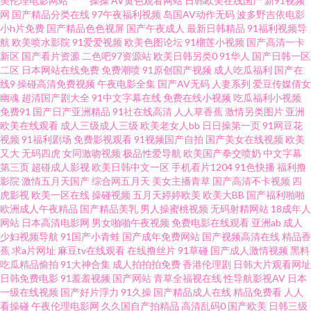
美伦理电影网站
艹艹操操
AV黄色观看网站
日韩欧美在线国产
新91视频
网
国产精品分类在线
97午夜福利视频
岛国AV动作无码
波多野吉依电影
啊啊啊 另类视频综合 91丝袜视频 豆花视频不卡 黄色网址国产偷 欧美性爱派
小h片免费
国产精品色色视屏
国产午夜成人
最新日韩精品
91福利视频导
航
欧美喷水影院
91爱爱视频
欧美色图论坛
91榴莲小视频
国产高清一卡
对网站 四虎影院国产精品 亚洲另类性 91成人社区电影 国产又大又色 玖玖在
新区
国产看片资源
二色吧97资源站
欧美日韩另类0
91华人
国产日韩一区
二区
日本网站在线免费
免费潮喷
91原创国产视频
成人吃瓜福利
国产在
线9
操碰高清免费视频
午夜电影全集
国产AV无码
人妻系列
爱豆传媒倩女
线精品 欧美怡红院五区 天堂资源成人网站 51国产成人自拍 91在线入口免费
幽魂
超清国产剧大全
91中文字幕在线
免费在线小视频
吃瓜福利小视频
免费91
国产日产亚洲精品
91社在线高清
人人草香蕉
激情另类图片
亚洲
大香蕉岛国片 精品91 欧美中文伦理片 探花AV网 欧日不卡 99热久草精品 高清
欧美在线观看
成人三级成人三级
欧美老女人bb
日日操第一页
91网豆花
视频
91福利剧场
免费影视观看
91视频国产自拍
国产美女在线视频
欧美
又大
无码四虎
女同激吻视频
极品性爱导航
欧美国产拳交喷奶
中文字幕
午夜私人男女 男人av资源在线 日韩欧美亚影院 亚洲一区伪娘射精 91视频网
第三页
超碰成人影视
欧美日韩中文一区
手机看片1204
91色快播
福利撸
影院
激情五月天国产
综合网五月天
美女主播青草
国产高清不卡视频
四
页综合 成人论坛资源 黑丝av 免费观看91在线 日本啪啪啪视频 偷拍福利 91性
虎影视
欧美一区在线
操碰视频
五月天婷婷欧美
欧美大BB
国产福利啪啪
欧洲成人午夜精品
国产精品美乳
男人操蜜桃视频
无码射精网站
18成年人
网站
日本高清电影网
男女啪啪午夜视频
免费电影在线观看
亚洲ab
成人
爱电影 欧美人视频 三级网站网址视频 亚洲97网 91免费网 成人A站免费观看
少妇视频导航
91国产小青蛙
国产成年免费网站
国产视频高清在线
精品香
蕉
求a片网址
麻豆tv在线观看
在线撸丝片
91草碰
国产成人激情视频
黑料
国产视频精品店 久草免费福利视频 欧美瑟瑟影院 丝袜足交影院 在线观看污
吃瓜精品偷拍
91大神合集
成人拍拍拍免费
香港伦理剧
日韩大片观看网址
日韩免费电影
91羞羞视频
国产网站
青草全福视在线
性导航影视AV
日本
一级在线视频
国产好片浮力
91久操
国产精品成人在线
精品免费看
人人
网站 97口爆 超碰在线五月 精品导航 欧美五级a五级 婷婷永久免费 91白虎国
看操碰
午夜伦理电影网
久久国自产拍精品
高清乱码0
国产欧美
日韩三级