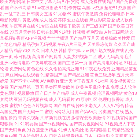
欧美内射网址
日本中文字幕无码
97日穴网
成人免费在线
精品国产免费观
看
国产不卡高清
91av在线播放
91制作传媒
岛国av资源
超碰91资源
国产
91爱爱网站 aaAV成人看片 豆花成人社区入口 精品一二三专区 日韩精品欧美
乱一乱二乱三
日韩美女直播
91尤物69
蜜桃午夜激情
免费伦理电影
日本
电影伦理片
黄瓜视频成人
性爱婷婷
爱豆在线看
麻豆影院爱爱
成人软件
乱 在线天堂资源 A片影院 国产深福利 另类网站 日本伪娘自慰射精 亚洲日逼
视频
午夜宅男在线
91专区在线
狠狠干欧美
国产三级国产
国产欧美日韩
在线
97五月天婷婷
日韩在线网
91福利社视频
福利导航
A片三级网站
久
草视频8
香蕉APP污视频
艹艹艹插逼
国产精品五月天
狠狠操欧美性爱
国
网 97国产高清 成人精品导航福利 黄色短片合集 日本高潮视频 伊人黄久久
产绝色精品
精品孕妇无码视频
午夜A片三级片
天美果冻传媒
久久国产成
人精品
精品93久久久
日本人妖射精
学生妹avav
国产熟女视频在线
乱伦
www瑟瑟 黑丝av 欧美AA毛片 天堂网成人网 综合激情导航大全 AV豆花 国产
第一页
韩日视频
高清国产剧观看
人妻少妇视频二区
成人无码高清毛片
亚洲av激情电影
午夜导航在线
国内主播第一页
国产高清电影网址
91社区
论坛
免费网站黄色在线
久久偷拍高清亚洲
91午夜在线免费
亚洲精品第五
少妇自慰高潮 美女被男人侵犯 超碰人妻av 加勒比宅男天堂 日本成人影视91
页
麻豆网站在线观看
91精选国产
国产精品亚洲
黄色三级成年
五月天婷
婷爱
国产不卡小视频
AV色哟哟
亚洲天堂丁香五月
91社网
美女视频黄全
一级a黄 jk白丝被射 国产精品打炮自拍 另类人妖在线精品 日韩一级免费视频
免费
国产精品第一页国
另类区另类欧美
欧美色图乱伦小说
免费成人软件
黄色网址视频播放
国产日产美产精品
成人午夜视频
伦理视频网站
黄色18
禁网站
亚洲无码视频在线
成人无码看片
91原创社区
伦理电影香港
成人
91啪国产 东京热无码中文网 国产人人操人人 91n在线网站 超碰超碰 韩国电
免费
蜜桃91色色
A片视频网
国产自在线
操欧美老女人
人人97综合精品
岛国免费
国产无码一二
蜜桃tv网站入口
国产第66页
另类国产在线
熟女
影色色 男人天堂a片 神马影院女同 91大神原创 成人av福利 麻豆双飞日本 伪
自拍偷拍
青青久视频
久草新视频在线
激情深爱欧美激情
91视频官网国产
狠狠操-91
91我要操
国产ts视频网站
国产美女视频网站
91视频成人下载
国产无码色色
91香蕉亚洲精品
91伊人加勒比
欧美狠狠插
日韩精品高清
娘自慰网站 91色天堂 大香蕉网精品 久草福利资源站 日本毛茸茸的少妇 先锋
黄色av网
日本波多野吉衣
日韩在线观看精品
日本一级电影
久草网页
97