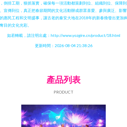
，倒排工期，狠抓落實，確保每一項活動都策劃到位、組織到位、保障到
、宣傳到位，真正把春節期間的文化活動辦成群眾喜愛、參與廣泛、影響
的惠民工程和文明盛事，讓古老的秦安大地在2018年的新春煥發出更加
奪目的文化光彩。
如若轉載，請注明出處：http://www.yozgire.cn/product/18.html
更新時間：2026-08-04 21:38:26
產品列表
PRODUCT