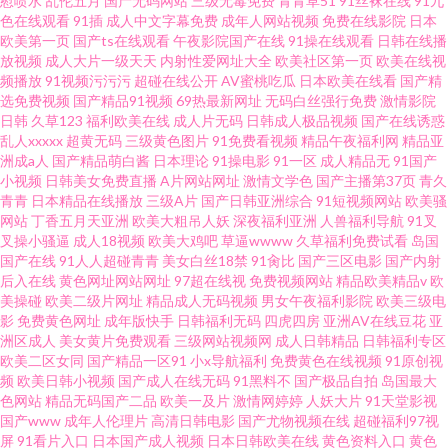
慰喷水
乱伦五月
国产无码网站
三级无毒免费
青青草51
91丝袜在线
91九
色在线观看
91插
成人中文字幕免费
成年人网站视频
免费在线影院
日本
欧美第一页
国产ts在线观看
午夜影院国产在线
91操在线观看
日韩在线播
放视频
成人大片一级天天
内射性爱网址大全
欧美社区第一页
欧美在线视
频播放
91视频污污污
超碰在线公开
AV蜜桃吃瓜
日本欧美在线看
国产精
选免费视频
国产精品91视频
69热最新网址
无码白丝强行免费
激情影院
日韩
久草123
福利欧美在线
成人片无码
日韩成人极品视频
国产在线诱惑
乱人xxxxx
超黄无码
三级黄色图片
91免费看视频
精品午夜福利网
精品亚
洲成a人
国产精品萌白酱
日本理论
91操电影
91一区
成人精品无
91国产
小视频
日韩美女免费直播
A片网站网址
激情文学色
国产主播第37页
青久
青青
日本精品在线播放
三级A片
国产日韩亚洲综合
91短视频网站
欧美骚
网站
丁香五月天亚洲
欧美大粗吊人妖
深夜福利亚洲
人兽福利导航
91叉
叉操小骚逼
成人18视频
欧美大鸡吧
草逼wwww
久草福利免费试看
岛国
国产在线
91人人超碰青青
美女白丝18禁
91肏比
国产三区电影
国产内射
后入在线
黄色网址网站网址
97超在线视
免费视频网站
精品欧美精品v
欧
美操碰
欧美二级片网址
精品成人无码视频
男女午夜福利影院
欧美三级电
影
免费黄色网址
成年版快手
日韩福利无码
四虎四房
亚洲AV在线豆花
亚
洲区成人
美女黄片免费观看
三级网站视频网
成人日韩精品
日韩福利专区
欧美二区女同
国产精品一区91
小x导航福利
免费黄色在线视频
91原创视
频
欧美日韩小视频
国产成人在线无码
91黑料不
国产极品自拍
岛国最大
色网站
精品无码国产二品
欧美一及片
激情网婷婷
人妖大片
91天堂影视
国产www
成年人伦理片
高清日韩电影
国产尤物视频在线
超碰福利97视
屏
91看片入口
日本国产成人视频
日本日韩欧美在线
黄色资料入口
黄色