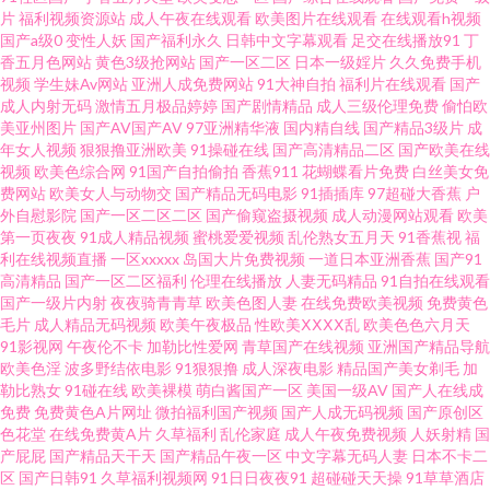
片
福利视频资源站
成人午夜在线观看
欧美图片在线观看
在线观看h视频
人午夜剧场AB 青青久操 日韩色黄 91国产小视频 97午夜啪啪视频 成人免费毛
国产a级0
变性人妖
国产福利永久
日韩中文字幕观看
足交在线播放91
丁
香五月色网站
黄色3级抢网站
国产一区二区
日本一级婬片
久久免费手机
片网站 海角社区猫先生 精品蔬菜一区二区 免费看片操 午夜免费福利院 91n首
视频
学生妹Av网站
亚洲人成免费网站
91大神自拍
福利片在线观看
国产
成人内射无码
激情五月极品婷婷
国产剧情精品
成人三级伦理免费
偷怕欧
美亚州图片
国产AV国产AV
97亚洲精华液
国内精自线
国产精品3级片
成
页 99肏屄视频 国产视频八区 久久一二国产 影音先锋女人成人 俺去啦AV官方
年女人视频
狠狠撸亚洲欧美
91操碰在线
国产高清精品二区
国产欧美在线
视频
欧美色综合网
91国产自拍偷拍
香蕉911
花蝴蝶看片免费
白丝美女免
欧美偷拍综合 色先锋AVAV AV淫海量导航 国产精品日韩黑料 激情网站 免费肏
费网站
欧美女人与动物交
国产精品无码电影
91插插库
97超碰大香蕉
户
外自慰影院
国产一区二区二区
国产偷窥盗摄视频
成人动漫网站观看
欧美
第一页夜夜
91成人精品视频
蜜桃爱爱视频
乱伦熟女五月天
91香蕉视
福
屄 男女互操免费看 人妻欧美啪啪啪 日韩无码网址 午夜福利2 中文字幕久热
利在线视频直播
一区xxxxx
岛国大片免费视频
一道日本亚洲香蕉
国产91
高清精品
国产一区二区福利
伦理在线播放
人妻无码精品
91自拍在线观看
91巨炮视频在线 97超碰自拍 AV在线资源网 国产欧美另类激情 日韩电影网 五
国产一级片内射
夜夜骑青青草
欧美色图人妻
在线免费欧美视频
免费黄色
毛片
成人精品无码视频
欧美午夜极品
性欧美ⅩⅩⅩⅩ乱
欧美色色六月天
91影视网
午夜伦不卡
加勒比性爱网
青草国产在线视频
亚洲国产精品导航
月超碰在线婷婷 亚洲欧美日韩另类 丁香九月大香蕉 后入式老司机福利 欧美
欧美色淫
波多野结依电影
91狠狠撸
成人深夜电影
精品国产美女剃毛
加
勒比熟女
91碰在线
欧美裸模
萌白酱国产一区
美国一级AV
国产人在线成
人人插 91爱搞屄 俺去射啦 国产鬼片a片 狠狠撸大香蕉月天 狼友视频首页久久
免费
免费黄色A片网址
微拍福利国产视频
国产人成无码视频
国产原创区
色花堂
在线免费黄A片
久草福利
乱伦家庭
成人午夜免费视频
人妖射精
国
产屁屁
国产精品天干天
国产精品午夜一区
中文字幕无码人妻
日本不卡二
人妻久久东热 日本久久香蕉 日韩区二区 午夜看片 亚洲老司机www 91福利导
区
国产日韩91
久草福利视频网
91日日夜夜91
超碰碰天天操
91草草酒店