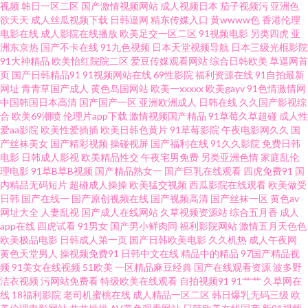
视频
韩日一区二区
国产激情视频网站
成人视频日本
茄子视频污
亚洲色
航 91天堂网 AV无码破解 91炮图在线播放 精品视频在线观看 少妇日皮 亚洲黄
欲天天
成人丝瓜视频下载
日韩逼网
精东传媒入口
黄wwww色
香港伦理
电影在线
成人影院在线播放
欧美足交一区二区
91视频电影
另类四虎
亚
洲东京热
国产不卡在线
91九色视频
日本天堂视频导航
日本三级光棍影院
色成人 2026看a片 97人人人人人 TS赵恩静 黑丝视频 九一在線免費觀看 青青
91大神精品
欧美怡红院院二区
爱豆传媒观看网站
综合日韩欧美
草逼网首
页
国产日韩精品91
91视频网站在线
69性影院
福利资源在线
91自拍最新
草成人社区 天堂男人av 亚洲欧美情欲 91免费高清视频 a女v片电影探花 传媒
网址
青青草国产成人
黄色岛国网站
欧美一xxxxx
欧美gayv
91色情激情网
中国韩国日本高清
国产国产一区
亚洲欧洲成人
日韩在线
久久国产影视综
合
欧美69潮喷
伦理片app下载
激情视频国产精品
91草莓久草超碰
成人性
AV影视 国产自排视频大全 另类极品 欧美日韩一级棒 欧美第1色网 午夜插插
爱aa影院
欧美性爱插插
欧美日韩色黄片
91草莓影院
午夜电影网久久
国
产丝袜美女
国产精彩视频
操碰视屏
国产福利在线
91久久影院
免费日韩
91V精品 AV天堂淫网 福利视频网址 国产视频九区 美女网站色18禁 青娱乐福
电影
日韩成人影视
欧美精品性交
午夜宅男免费
另类亚洲色情
家庭乱伦
理电影
91草B草B视频
国产精品熟女一
国产巨乳在线观看
四虎免费91
国
内精品无码短片
超碰成人操操
欧美猛交视频
西瓜影院在线观看
欧美做受
利视频 日韩A1电影 天天肏天天肏 91情网 超碰大香蕉网 国产干逼的 后入小视
日韩
国产在线一
国产原创视频在线
国产视频高清
国产丝袜一区
黄色av
网址大全
人妻乱视
国产成人在线网站
久草视频资源站
综合五月香
成人
频 久久精品一区 欧美日韩中文字幕 伊人AⅤ大香蕉 日本A网址 超碰碰福利 国
app在线
四虎试看
91男女
国产男小鲜肉同
福利影院网站
激情五月天色色
欧美极品电影
日韩成人第一页
国产日韩欧美电影
久久机热
成人午夜网
黄色天堂男人
操视频免费91
日韩中文在线
精品中的精品
97国产精品视
产日逼网 久久香蕉福利av 欧美色噜噜网 丝袜人妖 午夜无码影院 91国模在线
频
91美女在线视频
51欧美
一区精品麻豆经典
国产在线观看资源
波多野
洁衣视频
污网站免费看
特级欧美在线观看
自拍视频91
91艹艹
久草网在
超碰夫妻打炮 国产69麻豆 韩国3级片 久久青草av 欧美成人中文在线 丝袜后入
线
18福利影院
老司机蜜桃在线
成人精品一区二区
韩日爆乳无码三级
欧