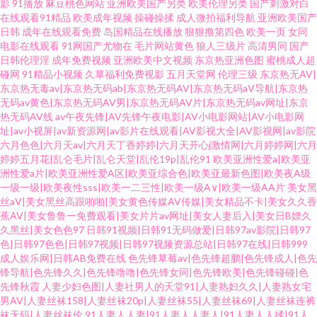
影
91播放
麻豆桃色网站
亚洲欧美国产另类
欧美伦理另类
国产刺激对白
在线观看91精品
欧美成年视频
操碰操揉
成人微拍福利导航
亚洲欧美国产
日韩
成年在线观看免费
岛国精品在线播放
狠狠撸第四色
欧美一页
女同
电影在线观看
91网国产尤物在
毛片网站黄色
狼人三级片
高清男同
国产
日韩伦理淫
成年免费视频
亚洲欧美中文视频
东京热亚洲色图
蜜桃成人超
碰网
91精品小视频
久草福利免费视影
五月天堂网
伦理三级
东京热无AV|
东京热无毒av|东京热无码ab|东京热无码AV|东京热无码aV导航|东京热
无码av黄色|东京热无码AV男|东京热无码AV片|东京热无码av网址|东京
热无码AV线
av午夜先锋|AV先锋午夜电影|AV小电影网站|AV小电影网
址|av小视屏|av新资源网|av影片在线观看|AV影视大全|AV影视网|av影院
六月色色|六月天av|六月天丁香婷婷|六月天开心j激情网|六月婷婷网|六月
婷婷五月花|乱仑毛片|乱仑天堂|乱伦19p|乱伦91
欧美亚洲性爱a|欧美亚
洲性爱a片|欧美亚洲性爱A区|欧美亚综合色|欧美亚最新色图|欧美夜A级
一级一级|欧美夜性sss|欧美一二三性|欧美一级A∨|欧美一级AA片
美女黑
丝aV|美女黑丝高跟啪啪|美女黄色传媒AV传媒|美女精品不卡|美女久久香
蕉AV|美女鲁鲁一免费观看|美女片片av网址|美女人妻后入|美女日B嫖久
久黑丝|美女色色97
日韩91视频|日韩91无码做爱|日韩97av影院|日韩97
色|日韩97色色|日韩97视频|日韩97视频资源总站|日韩97在线|日韩999
成人娱乐网|日韩AB免费在线
色先锋草莓av|色先锋超鹏|色先锋成人|色先
锋导航|色先锋久久|色先锋噜噜|色先锋女同|色先锋欧美|色先锋碰碰|色
先锋秋霞
人妻少妇色图|人妻社男人的天堂91|人妻熟妇久久|人妻熟女宅
男AV|人妻丝袜158|人妻丝袜20p|人妻丝袜55|人妻丝袜69|人妻丝袜连裤
袜无码|人妻丝袜伦
91人妻人人妻|91人妻人人妻人|91人妻人人揉|91人