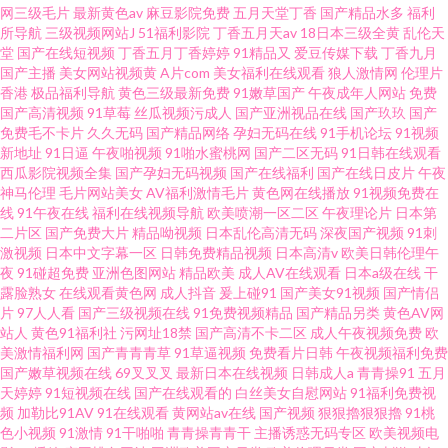
网三级毛片
最新黄色av
麻豆影院免费
五月天堂丁香
国产精品水多
福利
所导航
三级视频网站J
51福利影院
丁香五月天av
18日本三级全黄
乱伦天
堂
国产在线短视频
丁香五月丁香婷婷
91精品又
爱豆传媒下载
丁香九月
国产主播
美女网站视频黄
A片com
美女福利在线观看
狼人激情网
伦理片
香港
极品福利导航
黄色三级最新免费
91嫩草国产
午夜成年人网站
免费
国产高清视频
91草莓
丝瓜视频污成人
国产亚洲视品在线
国产玖玖
国产
免费毛不卡片
久久无码
国产精品网络
孕妇无码在线
91手机论坛
91视频
新地址
91日逼
午夜啪视频
91啪水蜜桃网
国产二区无码
91日韩在线观看
西瓜影院视频全集
国产孕妇无码视频
国产在线福利
国产在线日皮片
午夜
神马伦理
毛片网站美女
AV福利激情毛片
黄色网在线播放
91视频免费在
线
91午夜在线
福利在线视频导航
欧美喷潮一区二区
午夜理论片
日本第
二片区
国产免费大片
精品呦视频
日本乱伦高清无码
深夜国产视频
91刺
激视频
日本中文字幕一区
日韩免费精品视频
日本高清v
欧美日韩伦理午
夜
91碰超免费
亚洲色图网站
精品欧美
成人AV在线观看
日本a级在线
干
露脸熟女
在线观看黄色网
成人抖音
爰上碰91
国产美女91视频
国产情侣
片
97人人看
国产三级视频在线
91免费视频精品
国产精品另类
黄色AV网
站人
黄色91福利社
污网址18禁
国产高清不卡二区
成人午夜视频免费
欧
美激情福利网
国产青青青草
91草逼视频
免费看片日韩
午夜视频福利免费
国产嫩草视频在线
69叉叉叉
最新日本在线视频
日韩成人a
青青操91
五月
天婷婷
91短视频在线
国产在线观看的
白丝美女自慰网站
91福利免费视
频
加勒比91AV
91在线观看
黄网站av在线
国产视频
狠狠擼狠狠擼
91桃
色小视频
91激情
91干啪啪
青青操青青干
主播诱惑无码专区
欧美视频电