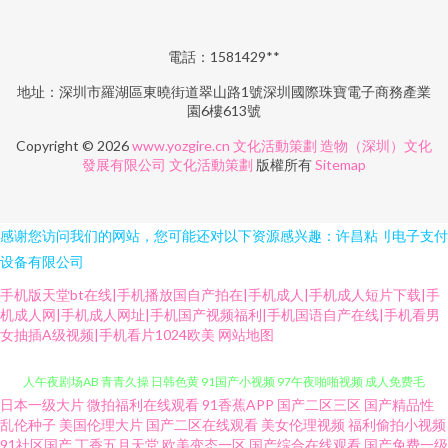
電話：1581429**
地址：深圳市羅湖區東曉街道翠山路1號深圳國際珠寶電子商務產業
園6樓613號
Copyright © 2026
www.yozgire.cn
文化活動策劃
造物（深圳）文化
發展有限公司
文化活動策劃
版權所有
Sitemap
感谢您访问我们的网站，您可能还对以下资源感兴趣：许昌粘刂电子支付
设备有限公司
手机版天堂bt在线|手机播放国自产拍在|手机成人|手机成人短片下载|手
机成人网|手机成人网址|手机国产视频福利|手机国语自产在线|手机看男
女抽插A级视频|手机看片1024欧美
网站地图
日本一级大片
微拍福利在线观看
91香蕉APP
国产二区三区
国产精品性
午夜寂寞老司机 精品国产网站 午夜老司机电影网 国产视频h 久久国产机热 男
乱伦种子
美国伦理大片
国产二区在线观看
美女伦理视频
福利偷拍小视频
91社区国产
丁香五月天堂
欧美变态一区
国产综合在线观看
国产免费一级