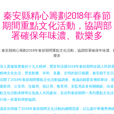
秦安縣精心籌劃2018年春節
期間重點文化活動，協調部
署確保年味濃、歡樂多
深入貫徹落實黨的十九大精神，豐富和活躍2018年春節期間全縣人民群
精神文化生活，營造歡樂、祥和、喜慶、文明的節日氛圍，秦安縣于近日
召開了2018年春節期間重點文化活動協調會。會議由縣委宣傳部牽頭，
廣新局、公安局、住建局、衛計局、教育局、安監局及各有關鄉鎮、街道
點文化活動承辦單位負責人共同參加，旨在對春節期間一系列重點文化活
行統一部署和周密協調。
議首先明確了2018年春節期間文化活動的總體思路：以弘揚中華優秀傳