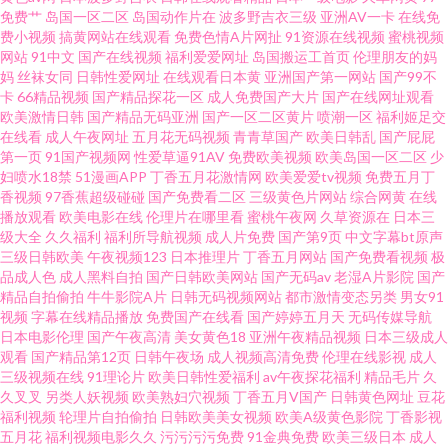
免费艹
岛国一区二区
岛国动作片在
波多野吉衣三级
亚洲AV一卡
在线免
av影视导航 91在现免费看 成人五月天网站 美女g鸡网站 五月天婷婷999 91免
费小视频
搞黄网站在线观看
免费色情A片网扯
91资源在线视频
蜜桃视频
网站
91中文
国产在线视频
福利爱爱网址
岛国搬运工首页
伦理朋友的妈
妈
丝袜女同
日韩性爱网址
在线观看日本黄
亚洲国产第一网站
国产99不
费蜜桃 成人秘密网站 精品小电影 日本a片级播放 亚洲成网站 97另类高清影院
卡
66精品视频
国产精品探花一区
成人免费国产大片
国产在线网址观看
欧美激情日韩
国产精品无码亚洲
国产一区二区黄片
喷潮一区
福利姬足交
国产91在线播放 青娱乐超碰 伊人免费大香蕉 操逼王123 狼友在线视频91 三
在线看
成人午夜网址
五月花无码视频
青青草国产
欧美日韩乱
国产屁屁
第一页
91国产视频网
性爱草逼91AV
免费欧美视频
欧美岛国一区二区
少
妇喷水18禁
51漫画APP
丁香五月花激情网
欧美爱爱tv视频
免费五月丁
级片手机版国产 91播放 东京热五月天婷婷 久久机热99t 日韩生话v片 91黑丝
香视频
97香蕉超级碰碰
国产免费看二区
三级黄色片网站
综合网黄
在线
播放观看
欧美电影在线
伦理片在哪里看
蜜桃午夜网
久草资源在
日本三
变态 老司机福利社区 四虎色在天堂 91免费视频网 成人在线视频看看 久久g热
级大全
久久福利
福利所导航视频
成人片免费
国产第9页
中文字幕bt原声
三级日韩欧美
午夜视频123
日本推理片
丁香五月网站
国产免费看视频
极
品成人色
成人黑料自拍
国产日韩欧美网站
国产无码av
老湿A片影院
国产
婷婷春色五月天 91蜜桃臀 都市激情一区 欧美精品3 午夜剧场91 AV瑟瑟瑟 国
精品自拍偷拍
牛牛影院A片
日韩无码视频网站
都市激情变态另类
男女91
视频
字幕在线精品播放
免费国产在线看
国产婷婷五月天
无码传媒导航
永久视频 欧美一二三四福利 性网站在线观看视 av免费网站 韩国怀旧三级AV
日本电影伦理
国产午夜高清
美女黄色18
亚洲午夜精品视频
日本三级成人
观看
国产精品第12页
日韩午夜场
成人视频高清免费
伦理在线影视
成人
三级视频在线
91理论片
欧美日韩性爱福利
av午夜探花福利
精品毛片
久
青青国产区91 中日韩欧美色图 超碰青青草原 免费h日韩欧美 天美mv入口 91
久叉叉
另类人妖视频
欧美熟妇穴视频
丁香五月V国产
日韩黄色网址
豆花
福利视频
轮理片自拍偷拍
日韩欧美美女视频
欧美A级黄色影院
丁香影视
视频色色 豆花视频在线观看 老司机福利导航网 少妇三级 91豆花解析 成人午
五月花
福利视频电影久久
污污污污免费
91金典免费
欧美三级日本
成人