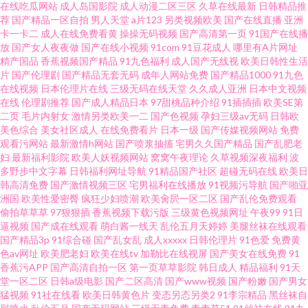
在线吃瓜网站
成人岛国影院
成人动漫二区三区
久草在线最新
日韩精品推
荐
国产精品一区自拍
男人天堂
a片123
另类视频欧美
国产在线直播
亚洲
夜导航 欧美人00yy 伊人1024 大香蕉91伊人 老湿影院V48
卡一卡二
成人在线免费看黄
操操无码视频
国产高清第一页
91国产在线播
放
国产女人夜夜做
国产在线小视频
91com
91豆花成人
哪里有A片网址
精产国品
香蕉视频国产精品
91九色福利
成人国产无线视
欧美日韩性生活
片
国产伦理剧
国产精品无套无码
成年人网站免费
国产精品1000
91九色
在线视频
日本伦理片在线
三级无码在线天堂
久久成人亚洲
日本中文视频
在线
伦理剧推荐
国产成人精品日本
97甜桃品种介绍
91插插插
欧美SE第
二页
毛片内射女
激情另类欧美一二
国产色视频
孕妇三级av无码
日韩欧
美色综合
美女社区成人
在线免费看片
日本一级
国产传媒视频网站
免费
观看污网站
最新激情h网站
国产喷浆抽搐
宅男久久国产精品
国产乱肥老
妇
最新福利影院
欧美人妖视频网站
窝窝午夜理论
久草视频深夜福利
波
多野步中文字幕
日韩福利网址导航
91精品国产社区
超碰无码在线
欧美日
韩高清免费
国产激情视频三区
宅男福利在线播放
91视频污导航
国产啪亚
洲国
欧美性爱密臀
疯狂少妇喷潮
欧美肏屄一区二区
国产乱伦免费观看
偷拍草草草
97狠狠插
香蕉视频下载污版
三级黄色视频网址
午夜99
91日
逼视频
国产成在线观看
萌白酱一线天
乱伦五月天婷婷
美腿丝袜在线观看
国产精品3p
91综合碰
国产乱女乱
成人xxxxx
日韩伦理片
91色爱
免费黄
色av网址
欧美肥老妇
欧美在线tv
加勒比在线视屏
国产美女在线免费
91
香蕉污APP
国产高清自拍一区
第一页草草影院
韩日成人
精品福利
91天
堂一区二区
日韩a级电影
国产二区高清
国产www视频
国产粉嫩
国产男女
猛视频
91社在线看
欧美日韩黄色片
变态另态另类2
91李宗精品
黑丝袜自